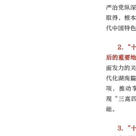
严治党纵
取得，根
代中国特
2.“
后的重要
面发力的
代化湖南
项，推动
现“三高
础。
3.“