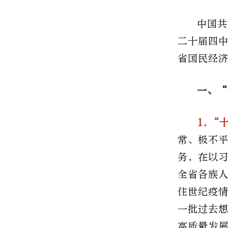
中国共
二十届四
省国民经
一、“
1.“
常、极不
务，在以
全省各族
住世纪疫
一批过去
高质量发