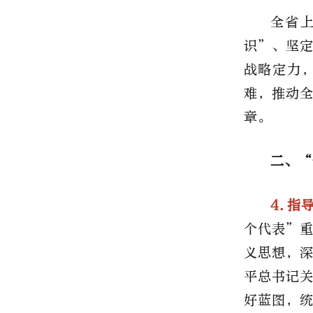
全省
识”、坚
战略定力
难，推动
章。
二、“
4.指
个代表”
义思想，
平总书记
好蓝图，