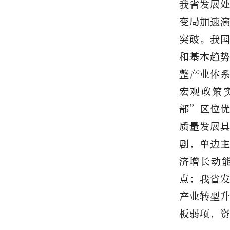
我省发展
变局加速
突破。我
和基本趋
整产业体
宏观政策
部”区位
质量发展
剧，单边
济增长动
点；我省
产业转型
板弱项，