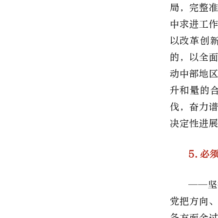
局，完整
中求进工
以改革创
的，以全
动中部地
升和量的
伐，奋力
决定性进
5.必
——坚
党把方向
各方面全