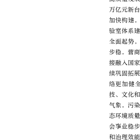
万亿元新台
加快构建，
验室体系
全面起势，
步稳，营
接融入国
续巩固拓
络更加健
技、文化
气象，污
态环境质
会事业稳
和治理效